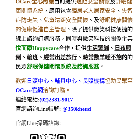
OCare全心照護
目前提供
遠距安全關懷
及
舒眠健
康關懷系統
，應用包含
獨居老人居家安全
、
失智
症防走失
、
兒童遠距安全關懷
、及
舒眠健康關懷
的健康促進自主管理
。除了提供微笑科技便捷的
線上諮詢訂購服務，
同時與微笑科技的關係企業
悅而康Happycare
合作，提供
生活緊繃
、
日夜顛
倒
、
輪班
、
經常出差旅行
、
時常數羊
睡不飽
的
的
民眾
舒眠保健關懷系統及諮詢服務
。
歡迎
日照中心、輔具中心、長照機構
協助民眾至
OCare官網
洽詢訂購。
連絡電話:
(02)2381-9017
官網諮詢Line帳號:
@350kheud
官網Line掃碼諮詢: