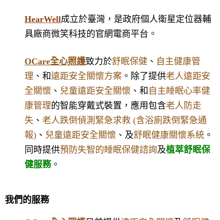
HearWell
成立於臺灣，是政府個人衛星定位器輔
具廠商微笑科技的官網電商平台。
OCare全心照護
致力於
舒眠保健
、
自主健康管
理
、和
遠距安全關懷方案
。除了提供
老人遠距安
全關懷
、
兒童遠距安全關懷
、和
自主睡眠心率健
康管理
的智能穿戴式裝置，應用包含
老人防走
失
、
老人跌倒偵測緊急求救 (含浴廁跌倒緊急通
報)
、
兒童遠距安全關懷
、及
舒眠健康關懷系統
。
同時提供
預防失智的睡眠保健諮詢
及
植萃舒眠保
健
服務
。
我們的服務